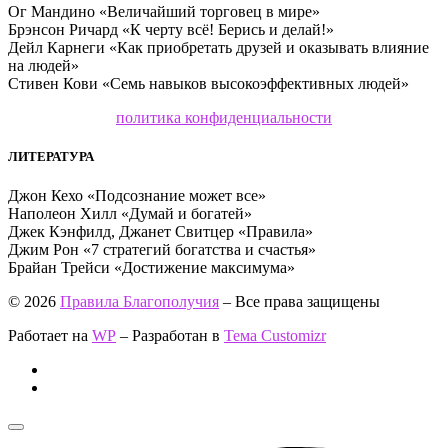
Ог Мандино «Величайший торговец в мире»
Брэнсон Ричард «К черту всё! Берись и делай!»
Дейл Карнеги «Как приобретать друзей и оказывать влияние
на людей»
Стивен Кови «Семь навыков высокоэффективных людей»
политика конфиденциальности
ЛИТЕРАТУРА
Джон Кехо «Подсознание может все»
Наполеон Хилл «Думай и богатей»
Джек Кэнфилд, Джанет Свитцер «Правила»
Джим Рон «7 стратегий богатства и счастья»
Брайан Трейси «Достижение максимума»
© 2026
Правила Благополучия
– Все права защищены
Работает на
WP
– Разработан в
Тема Customizr