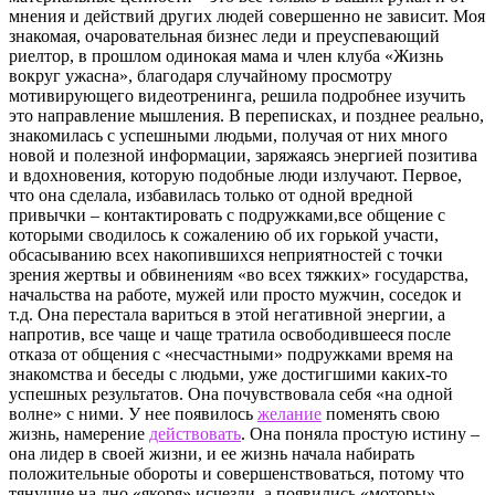
мнения и действий других людей совершенно не зависит. Моя
знакомая, очаровательная бизнес леди и преуспевающий
риелтор, в прошлом одинокая мама и член клуба «Жизнь
вокруг ужасна», благодаря случайному просмотру
мотивирующего видеотренинга, решила подробнее изучить
это направление мышления. В переписках, и позднее реально,
знакомилась с успешными людьми, получая от них много
новой и полезной информации, заряжаясь энергией позитива
и вдохновения, которую подобные люди излучают. Первое,
что она сделала, избавилась только от одной вредной
привычки – контактировать с подружками,все общение с
которыми сводилось к сожалению об их горькой участи,
обсасыванию всех накопившихся неприятностей с точки
зрения жертвы и обвинениям «во всех тяжких» государства,
начальства на работе, мужей или просто мужчин, соседок и
т.д. Она перестала вариться в этой негативной энергии, а
напротив, все чаще и чаще тратила освободившееся после
отказа от общения с «несчастными» подружками время на
знакомства и беседы с людьми, уже достигшими каких-то
успешных результатов. Она почувствовала себя «на одной
волне» с ними. У нее появилось
желание
поменять свою
жизнь, намерение
действовать
. Она поняла простую истину –
она лидер в своей жизни, и ее жизнь начала набирать
положительные обороты и совершенствоваться, потому что
тянущие на дно «якоря» исчезли, а появились «моторы»,