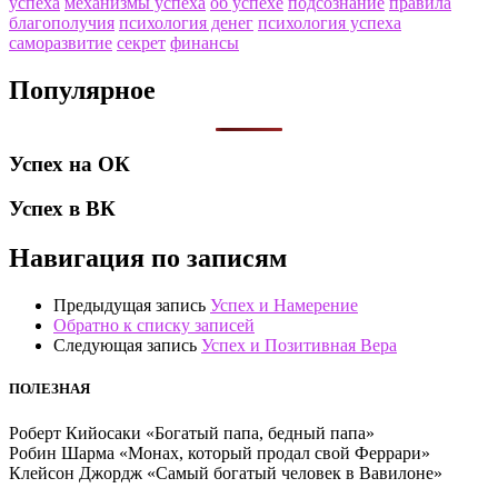
успеха
механизмы успеха
об успехе
подсознание
правила
благополучия
психология денег
психология успеха
саморазвитие
секрет
финансы
Популярное
Успех на ОК
Успех в ВК
Навигация по записям
Предыдущая запись
Успех и Намерение
Обратно к списку записей
Следующая запись
Успех и Позитивная Вера
ПОЛЕЗНАЯ
Роберт Кийосаки «Богатый папа, бедный папа»
Робин Шарма «Монах, который продал свой Феррари»
Клейсон Джордж «Самый богатый человек в Вавилоне»