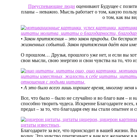
Преуспевающие люди
оценивают Будущее с позит
планы – неважно. Мысль работает о том, какую польз
о том, как вы в
• Закон притяжения – это закон природы. Он бесприст
жизненных событий. Закон притяжения даёт вам име
О прошлом… Друзья, прошлого уже нет, и если вы хоти
свои мысли, свою энергию и свои чувства на то, что и
• А это было всего лишь хорошее время, многому меня
Все, что было – было не случайно и во благо вам – и 
способно творить чудеса. Искренне Благодарите всех, к
предал – за то, что благодаря ему вы стали опытнее и с
Благодарите за все, что происходит в вашей жизни. Вс
волну. Это чувство притягивает к вам все желаемое в 