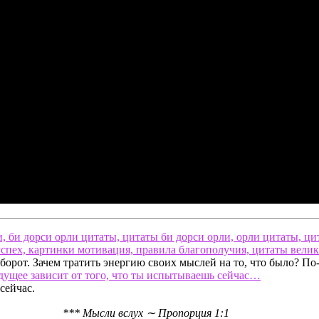
борот. Зачем тратить энергию своих мыслей на то, что было? По
дущее зависит от
того, что ты испытываешь сейчас…
сейчас.
*** Мысли вслух ∼ Пропорция 1:1