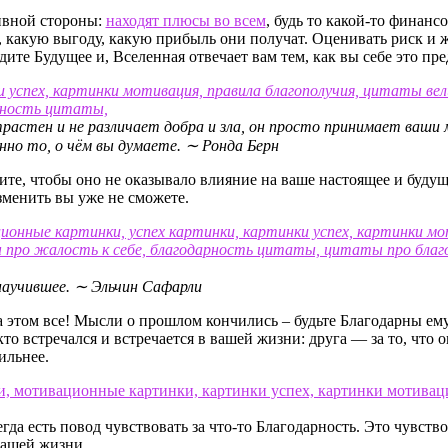
ивной стороны:
находят плюсы во всем
, будь то какой-то финансо
у, какую выгоду, какую прибыль они получат. Оценивать риск и 
идите Будущее и, Вселенная отвечает вам тем, как вы себе это пре
растен и не различает добра и зла, он просто принимает ваши 
нно то, о чём вы думаете. ∼
Ронда Берн
те, чтобы оно не оказывало влияние на ваше настоящее и будущее
зменить вы уже не сможете.
 научившее. ∼
Эльчин Сафарли
на этом все! Мысли о прошлом кончились – будьте Благодарны ем
то встречался и встречается в вашей жизни: друга — за то, что 
ильнее.
егда есть повод чувствовать за что-то Благодарность. Это чувс
вашей жизни.