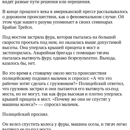
видят разные пути решения или нерешения.
В конце прошлого века в американской прессе рассказывалось
о дорожном происшествии, как о феноменальном случае. Об
этом чуде нашего разума упоминает в своих семинарах
Брайан Трейси.
Под мостом застряла фура, которая пыталась на большой
скорости проехать под ним, но оказалась выше допустимой
высоты. Она уперлась крышей прицепа в мост и
застопорилась. Аварийная бригада с помощью тягача
пыталась вытянуть фуру, однако безрезультатно. Выхода,
казалось бы, нет.
Во это время к стоящему около места происшествия
полицейскому подошел мальчик и спросил: «А что это
рабочие хотят сделать с грузовиком?» Полицейский ответил,
что грузовик застрял и они пытаются его вытянуть из-под
моста, но не могут, так как фура высокая и плотно уперлась
крышей прицепа в мост. «Почему же они не спустят у
машины колеса?» — спросил мальчик.
Полицейский просиял.
Он велел спустить колеса у фуры, машина осела, и тягач легко
вытянул ее из-под моста.