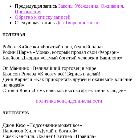
Предыдущая запись
Законы Убеждения, Ожидания,
Притяжения
Обратно к списку записей
Следующая запись
Два Творения жизни
ПОЛЕЗНАЯ
Роберт Кийосаки «Богатый папа, бедный папа»
Робин Шарма «Монах, который продал свой Феррари»
Клейсон Джордж «Самый богатый человек в Вавилоне»
Ог Мандино «Величайший торговец в мире»
Брэнсон Ричард «К черту всё! Берись и делай!»
Дейл Карнеги «Как приобретать друзей и оказывать влияние
на людей»
Стивен Кови «Семь навыков высокоэффективных людей»
политика конфиденциальности
ЛИТЕРАТУРА
Джон Кехо «Подсознание может все»
Наполеон Хилл «Думай и богатей»
Джек Кэнфилд, Джанет Свитцер «Правила»