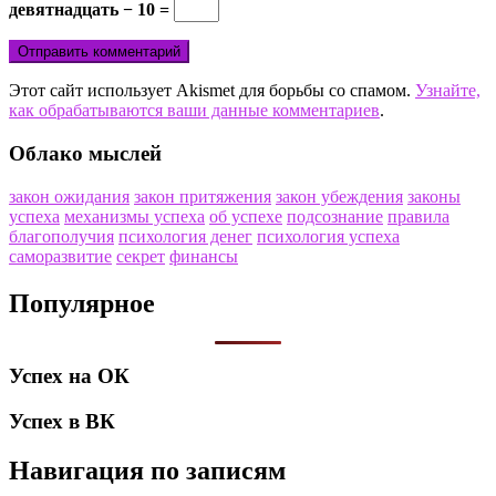
девятнадцать − 10 =
Этот сайт использует Akismet для борьбы со спамом.
Узнайте,
как обрабатываются ваши данные комментариев
.
Облако мыслей
закон ожидания
закон притяжения
закон убеждения
законы
успеха
механизмы успеха
об успехе
подсознание
правила
благополучия
психология денег
психология успеха
саморазвитие
секрет
финансы
Популярное
Успех на ОК
Успех в ВК
Навигация по записям