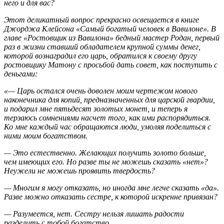
него и для вас?
Этот деликатный вопрос прекрасно освещается в книге
Джорджа Клейсона «Самый богатый человек в Вавилоне». В
главе «Ростовщик из Вавилона» бедный мастер Родан, первый
раз в жизни ставший обладателем крупной суммы денег,
которой вознаградил его царь, обратился к своему другу
ростовщику Матону с просьбой дать совет, как поступить с
деньгами:
«— Царь остался очень доволен моим чертежом нового
наконечника для копий, предназначенных для царской гвардии,
и подарил мне пятьдесят золотых монет, и теперь я
терзаюсь сомнениями насчет того, как ими распорядиться.
Ко мне каждый час обращаются люди, умоляя поделиться с
ними моим богатством.
— Это естественно. Желающих получить золото больше,
чем имеющих его. Но разве ты не можешь сказать «нет»?
Неужели не можешь проявить твердость?
— Многим я могу отказать, но иногда мне легче сказать «да».
Разве можно отказать сестре, к которой искренне привязан?
— Разумеется, нет. Сестру нельзя лишать радости
разделить с тобой богатство.