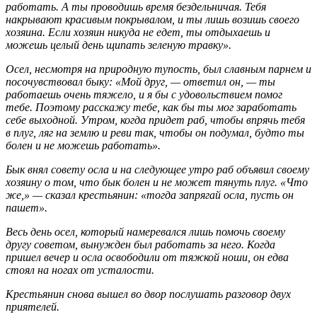
работать. А ты проводишь время бездельничая. Тебя
накрывают красивым покрывалом, и ты лишь возишь своего
хозяина. Если хозяин никуда не едет, ты отдыхаешь и
можешь целый день щипать зеленую травку».
Осел, несмотря на природную тупость, был славным парнем и
посочувствовал быку: «Мой друг, — ответил он, — ты
работаешь очень тяжело, и я бы с удовольствием помог
тебе. Поэтому расскажу тебе, как бы ты мог заработать
себе выходной. Утром, когда придет раб, чтобы впрячь тебя
в плуг, ляг на землю и реви так, чтобы он подумал, будто ты
болен и не можешь работать».
Бык внял совету осла и на следующее утро раб объявил своему
хозяину о том, что бык болен и не может тянуть плуг. «Что
же,» — сказал крестьянин: «тогда запрягай осла, пусть он
пашет».
Весь день осел, который намеревался лишь помочь своему
другу советом, вынужден был работать за него. Когда
пришел вечер и осла освободили от тяжкой ноши, он едва
стоял на ногах от усталости.
Крестьянин снова вышел во двор послушать разговор двух
приятелей.