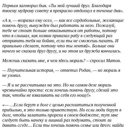
Первым заговорил бык. «Ты мой лучший друг. Благодаря
твоему мудрому совету я прекрасно отдохнул в течение дня».
«А я, — возразил ему осел, — как все сердобольные, желающие
помочь другу, вынужден был работать за него. Пожалуй,
тебе не стоит больше отказываться от работы, потому
что я слышал, как хозяин приказал рабу в следующий раз
отправить тебя на бойню, если ты не сможешь пахать. И
правильно сделает, потому что ты лентяй». Больше они
ничего не сказали друг другу, и на этом их дружба кончилась.
Можешь сказать мне, в чем здесь мораль? – спросил Матон.
— Поучительная история, — ответил Родан, — но мораль я
не уловил.
— Я и не рассчитывал на это. Но на самом деле мораль
чрезвычайно проста: если хочешь помочь другу, сделай это
так, чтобы не взваливать на себя его ношу!»
«— …Если берут в долг с целью расплатиться полученной
прибылью, я это только приветствую. Но если люди берут в
долг, чтобы залатать прорехи в своем бюджете, тут мне
следует быть начеку и лишний раз подумать, стоит ли
давать ссуду… Если ты хочешь помочь семье или другу, найди