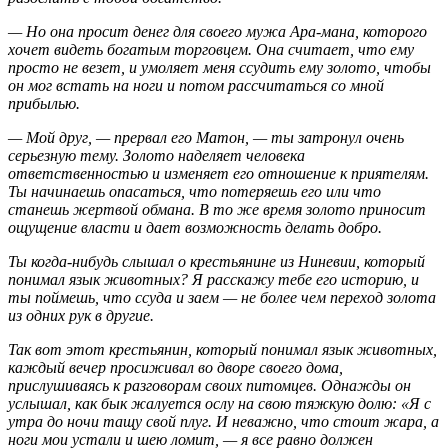
— Но она просит денег для своего мужа Ара-мана, которого
хочет видеть богатым торговцем. Она считает, что ему
просто не везет, и умоляет меня ссудить ему золото, чтобы
он мог встать на ноги и потом рассчитаться со мной
прибылью.
— Мой друг, — прервал его Матон, — ты затронул очень
серьезную тему. Золото наделяет человека
ответственностью и изменяет его отношение к приятелям.
Ты начинаешь опасаться, что потеряешь его или что
станешь жертвой обмана. В то же время золото приносит
ощущение власти и дает возможность делать добро.
Ты когда-нибудь слышал о крестьянине из Ниневии, который
понимал язык животных? Я расскажу тебе его историю, и
ты поймешь, что ссуда и заем — не более чем переход золота
из одних рук в другие.
Так вот этот крестьянин, который понимал язык животных,
каждый вечер просиживал во дворе своего дома,
прислушиваясь к разговорам своих питомцев. Однажды он
услышал, как бык жалуется ослу на свою тяжкую долю: «Я с
утра до ночи тащу свой плуг. И неважно, что стоит жара, а
ноги мои устали и шею ломит, — я все равно должен