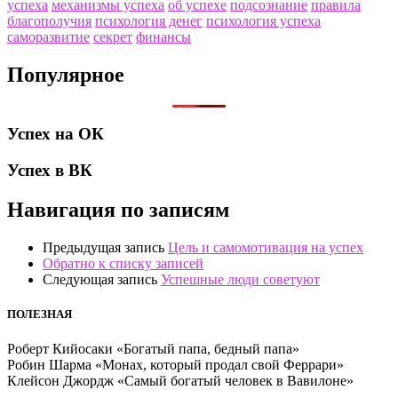
успеха
механизмы успеха
об успехе
подсознание
правила
благополучия
психология денег
психология успеха
саморазвитие
секрет
финансы
Популярное
Успех на ОК
Успех в ВК
Навигация по записям
Предыдущая запись
Цель и самомотивация на успех
Обратно к списку записей
Следующая запись
Успешные люди советуют
ПОЛЕЗНАЯ
Роберт Кийосаки «Богатый папа, бедный папа»
Робин Шарма «Монах, который продал свой Феррари»
Клейсон Джордж «Самый богатый человек в Вавилоне»