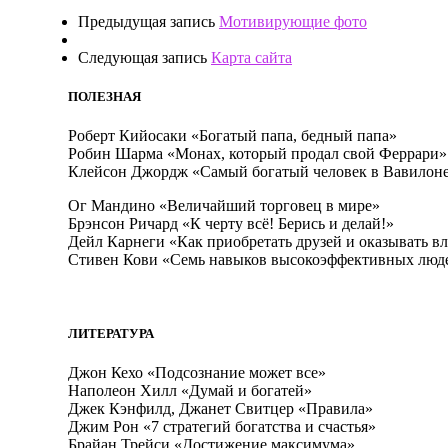
Предыдущая запись
Мотивирующие фото
Следующая запись
Карта сайта
ПОЛЕЗНАЯ
Роберт Кийосаки «Богатый папа, бедный папа»
Робин Шарма «Монах, который продал свой Феррари»
Клейсон Джордж «Самый богатый человек в Вавилон
Ог Мандино «Величайший торговец в мире»
Брэнсон Ричард «К черту всё! Берись и делай!»
Дейл Карнеги «Как приобретать друзей и оказывать в
Стивен Кови «Семь навыков высокоэффективных люд
ЛИТЕРАТУРА
Джон Кехо «Подсознание может все»
Наполеон Хилл «Думай и богатей»
Джек Кэнфилд, Джанет Свитцер «Правила»
Джим Рон «7 стратегий богатства и счастья»
Брайан Трейси «Достижение максимума»