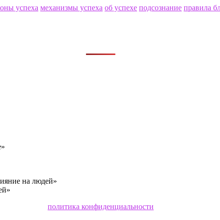
коны успеха
механизмы успеха
об успехе
подсознание
правила б
е»
лияние на людей»
ей»
политика конфиденциальности