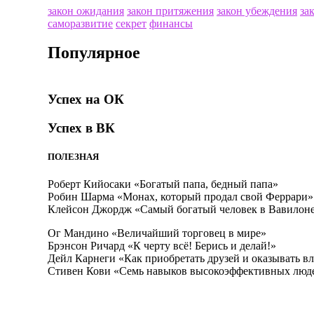
закон ожидания
закон притяжения
закон убеждения
за
саморазвитие
секрет
финансы
Популярное
Успех на ОК
Успех в ВК
ПОЛЕЗНАЯ
Роберт Кийосаки «Богатый папа, бедный папа»
Робин Шарма «Монах, который продал свой Феррари»
Клейсон Джордж «Самый богатый человек в Вавилон
Ог Мандино «Величайший торговец в мире»
Брэнсон Ричард «К черту всё! Берись и делай!»
Дейл Карнеги «Как приобретать друзей и оказывать в
Стивен Кови «Семь навыков высокоэффективных люд