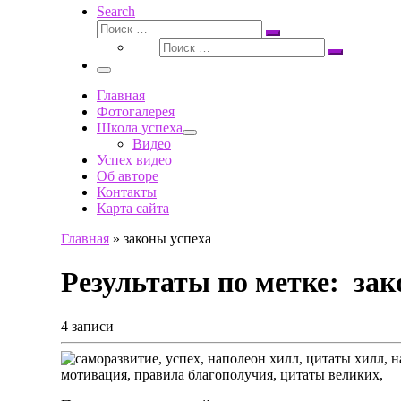
Search
Поиск
Поиск
Поиск
…
Поиск
…
Меню
Главная
Фотогалерея
Школа успеха
Видео
Успех видео
Об авторе
Контакты
Карта сайта
Главная
»
законы успеха
Результаты по метке: зак
4 записи