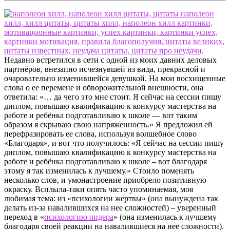
Недавно встретился в сети с одной из моих давних деловых
партнёров, внезапно исчезнувшей из вида, прекрасной и
очаровательно изменившейся девушкой. На мои восхищенные
слова о ее перемене и обворожительной внешности, она
ответила: «… да чего это мне стоит. Я сейчас на сессии пишу
диплом, повышаю квалификацию к конкурсу мастерства на
работе и ребёнка подготавливаю к школе — вот таким
образом я скрываю свою напряженность.» Я предложил ей
перефразировать ее слова, используя волшебное слово
«Благодаря», и вот что получилось: «Я сейчас на сессии пишу
диплом, повышаю квалификацию к конкурсу мастерства на
работе и ребёнка подготавливаю к школе – вот благодаря
этому я так изменилась к лучшему.» Стоило поменять
несколько слов, и умонастроение приобрело позитивную
окраску. Всплыла-таки опять часто упоминаемая, моя
любимая тема: из «психологии жертвы» (она вынуждена так
делать из-за навалившихся на нее сложностей) – уверенный
переход в «
психологию лидера
» (она изменилась к лучшему
благодаря своей реакции на навалившиеся на нее сложности).