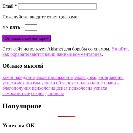
Email
*
Пожалуйста, введите ответ цифрами:
4 × пять =
Этот сайт использует Akismet для борьбы со спамом.
Узнайте,
как обрабатываются ваши данные комментариев
.
Облако мыслей
закон ожидания
закон притяжения
закон убеждения
законы
успеха
механизмы успеха
об успехе
подсознание
правила
благополучия
психология денег
психология успеха
саморазвитие
секрет
финансы
Популярное
Успех на ОК