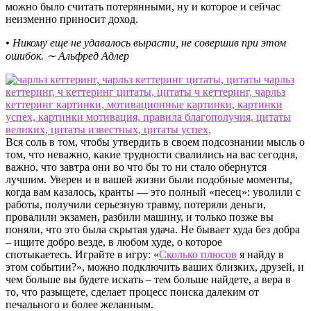
можно было считать потерянными, ну и которое и сейчас
неизменно приносит доход.
• Никому еще не удавалось вырасти, не совершив при этом
ошибок. ∼ Альфред Адлер
Вся соль в том, чтобы утвердить в своем подсознании мысль о
том, что неважно, какие трудности свалились на вас сегодня,
важно, что завтра они во что бы то ни стало обернутся
лучшим. Уверен и в вашей жизни были подобные моменты,
когда вам казалось, кранты — это полный «песец»: уволили с
работы, получили серьезную травму, потеряли деньги,
провалили экзамен, разбили машину, и только позже вы
поняли, что это была скрытая удача. Не бывает худа без добра
– ищите добро везде, в любом худе, о которое
спотыкаетесь. Играйте в игру: «
Сколько плюсов
я найду в
этом событии?», можно подключить ваших близких, друзей, и
чем больше вы будете искать – тем больше найдете, а вера в
то, что разыщете, сделает процесс поиска далеким от
печального и более желанным.