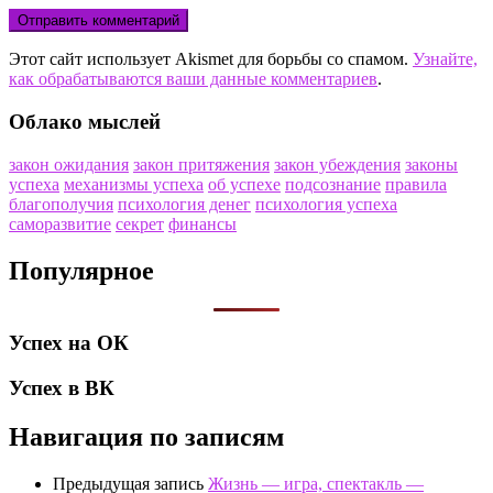
Этот сайт использует Akismet для борьбы со спамом.
Узнайте,
как обрабатываются ваши данные комментариев
.
Облако мыслей
закон ожидания
закон притяжения
закон убеждения
законы
успеха
механизмы успеха
об успехе
подсознание
правила
благополучия
психология денег
психология успеха
саморазвитие
секрет
финансы
Популярное
Успех на ОК
Успех в ВК
Навигация по записям
Предыдущая запись
Жизнь — игра, спектакль —