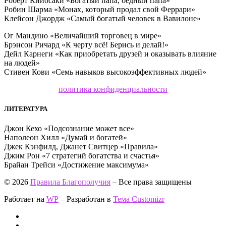
Роберт Кийосаки «Богатый папа, бедный папа»
Робин Шарма «Монах, который продал свой Феррари»
Клейсон Джордж «Самый богатый человек в Вавилоне»
Ог Мандино «Величайший торговец в мире»
Брэнсон Ричард «К черту всё! Берись и делай!»
Дейл Карнеги «Как приобретать друзей и оказывать влияние
на людей»
Стивен Кови «Семь навыков высокоэффективных людей»
политика конфиденциальности
ЛИТЕРАТУРА
Джон Кехо «Подсознание может все»
Наполеон Хилл «Думай и богатей»
Джек Кэнфилд, Джанет Свитцер «Правила»
Джим Рон «7 стратегий богатства и счастья»
Брайан Трейси «Достижение максимума»
© 2026
Правила Благополучия
– Все права защищены
Работает на
WP
– Разработан в
Тема Customizr