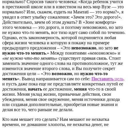
нормально? Спросив такого человека: «Когда ребенок учится
в престижной школе или в известном на весь мир Вузе — это
нормально? Или, скажем, ездить на Maserati — это норма?», я
увидел в ответ улыбку сожаления: «Зачем это? Это дорого!».
Действительно, зачем об этом думать? В «Зоне комфорта»
этого человека — это дорого, и поэтому невозможно, но зато
не нужно что-то менять, все тихо идет само собой по течению.
Однако, есть закономерность, которой подчиняется любая
сфера жизни человека и которую я покажу на примере
предыдущего предложения – «Это
невозможно
, но зато
не
нужно что-то менять
.» Между понятиями
«невозможно»
и
«не нужно что-то менять»
существует прямая связь. Стоит
заменить значение одного слова на противоположное, тут же
изменится значение второго слова, и Вы получите секрет
достижения цели – «Это
возможно
, но
нужно что-то
менять
». Вывод напрашивается сам по себе:
Поставить
цель,
и пусть даже пока еще не представляете конкретных путей ее
достижения,
начать
ее достижение,
меняя
что-то в своей
жизни. Меняя уклад жизни, привычные действия, свои
убеждения, меняя свое окружение, меняя источники дохода
или создавая дополнительные, приобретая новые знания и
делая все то, чего раньше не делали.
Кто нам мешает это сделать? Нам мешают не нехватка
времени, не домашние хлопоты, не нехватка денег, не