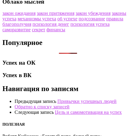
Облако мыслей
закон ожидания
закон притяжения
закон убеждения
законы
успеха
механизмы успеха
об успехе
подсознание
правила
благополучия
психология денег
психология успеха
саморазвитие
секрет
финансы
Популярное
Успех на ОК
Успех в ВК
Навигация по записям
Предыдущая запись
Привычки успешных людей
Обратно к списку записей
Следующая запись
Цель и самомотивация на успех
ПОЛЕЗНАЯ