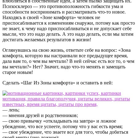
влюбляться в собственные идеи, а затем пылко защищать их.
Психосклероз — это противоположность гибкости ума и
способности воспринимать и рассматривать что-то новое.
Находясь в своей «Зоне комфорта» человек не
приспосабливается к изменениям снаружи, потому как просто
не знает, к чему надо приспосабливаться и не допускает себе
мысли, что это надо делать. А это надо делать, если мы хотим
достигать желаемых результатов в жизни!
Оглянувшись на свою жизнь, ответьте себе на вопрос: «Зона
комфорта, которую вы настраивали все предыдущее время,
дала вам то, о чем вы мечтали? В ней сейчас есть все то, о чем
вы мечтали?» Нет? Значит, надо что-то менять и замещать
старое новым!
Сделать «Шаг Из Зоны комфорта» и оставить в ней:
— лень;
— мнения друзей и родственников;
— свою привычку «откладывать на завтра» и ложное
убеждение, что все успеете, потому что у вас есть время;
— свое убеждение, что знаете все для того, чтобы добиться
своей мечты (оно ложное);