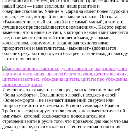
счастливыми всем тем, кто с ним связан. Процесс достижения
нашей цели — наша эволюция: наше развитие и
совершенствование. Учение Ч. Дарвина имеет более глубокий
смысл, чем тот, который мы познавали в школе. Он сказал:
«Выживает не самый сильный и не самый умный, а тот, кто
лучше всех приспосабливается к изменениям». Как это верно
замечено, что в нашей жизни, в которой каждый миг меняется
все, начиная от ценностей отношений между людьми,
коллективом, социумом, и заканчивая технологиями,
приоритетами и менталитетом, «выживает» (добивается
больших результатов) тот, кто быстрее и легче находит выгоду
в этих изменениях.
Изменения охватывают все вокруг, за исключением нашей
«Зоны комфорта». Большинство людей, находясь в своей
«Зоне комфорта», не замечают изменений снаружи или
попросту не хотят их замечать. В своих семинарах Брайан
Трейси классифицирует эти явления, как «гомеостатический
импульс», который заключается в подсознательном
стремлении идти в русле того, что привычно для нас и что мы
делали раньше, и психосклероз — естественная тенденция